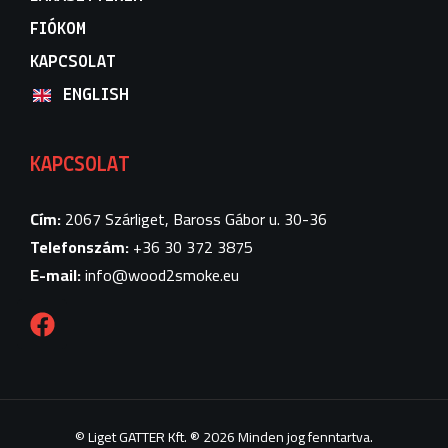
FIÓKOM
KAPCSOLAT
ENGLISH
KAPCSOLAT
Cím:
2067 Szárliget, Baross Gábor u. 30-36
Telefonszám:
+36 30 372 3875
E-mail:
info
@wood2smoke.
eu
F
a
c
e
b
o
© Liget GATTER Kft. ® 2026 Minden jog fenntartva.