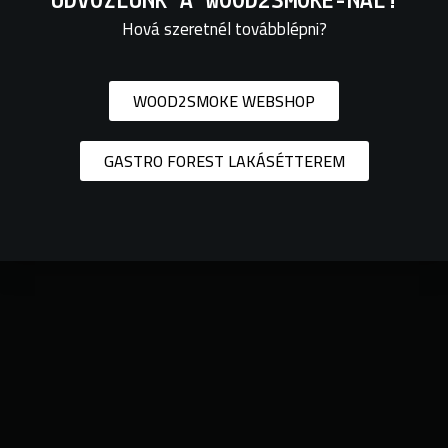
ÜDVÖZLÜNK A WOOD2SMOKE-NÁL!
+36 30 372 38 75
Hová szeretnél továbblépni?
WOOD2SMOKE WEBSHOP
GASTRO FOREST LAKÁSÉTTEREM