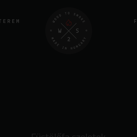
TEREM
Füstölőfa szeletek