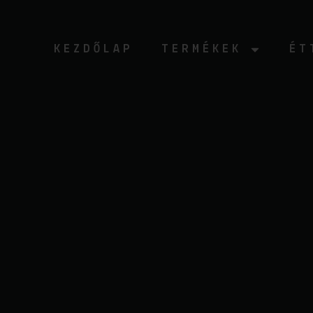
Ugrás
a
tartalomhoz
KEZDŐLAP
TERMÉKEK
ÉT