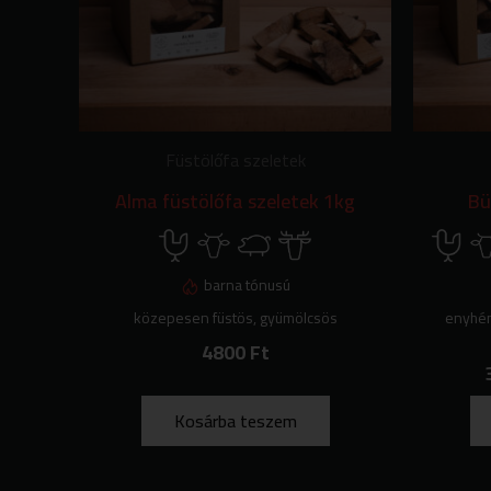
A
változato
a
termékold
választha
ki
Füstölőfa szeletek
Alma füstölőfa szeletek 1kg
Bü
barna tónusú
közepesen füstös, gyümölcsös
enyhén 
4800
Ft
Kosárba teszem