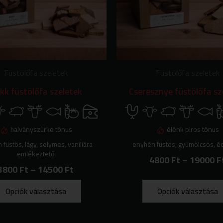
A
k
változatok
a
alon
termékoldalon
tók
választhatók
ki
Füstölőfa szeletek
Füstölőfa szeletek
kk füstölőfa szeletek
Cseresznye füstölőfa sz
halványszürke tónus
élénk piros tónus
füstös, lágy, selymes, vaníliára
enyhén füstös, gyümölcsös, 
emlékeztető
4800
Ft
–
19000
F
3800
Ft
–
14500
Ft
Opciók választása
Opciók választása