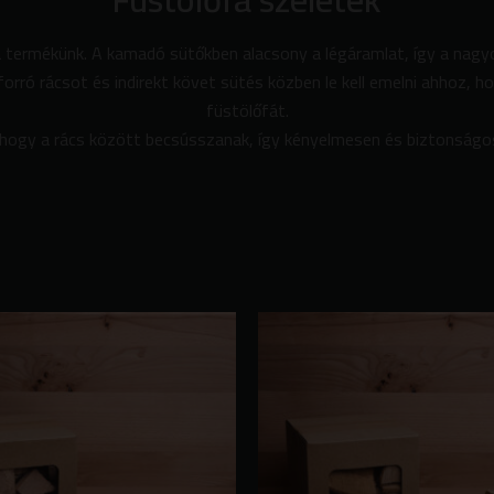
 termékünk. A kamadó sütőkben alacsony a légáramlat, így a nagy
orró rácsot és indirekt követ sütés közben le kell emelni ahhoz, h
füstölőfát.
hogy a rács között becsússzanak, így kényelmesen és biztonságosa
Ártartomány:
Ennek
3800 Ft
a
-
terméknek
14500 Ft
több
variációja
van.