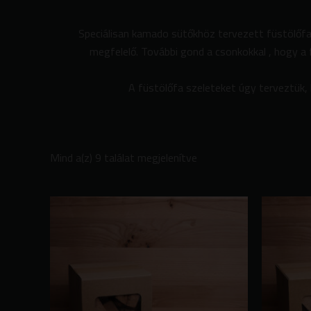
Speciálisan kamado sütőkhöz tervezett füstölőfa
megfelelő. További gond a csonkokkal , hogy a f
A füstölőfa szeleteket úgy terveztük, 
Mind a(z) 9 találat megjelenítve
Ennek
a
terméknek
több
variációja
van.