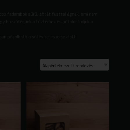
obb fadarabok sűrű, sötét füsttel égnek, ami nem
ogy hozzáférjünk a tűztérhez és pótolni tudjuk a
n pótolható a sütés teljes ideje alatt.
Ártartomány:
Ártartomány:
Ennek
4800 Ft
4800 Ft
a
-
-
terméknek
19000 Ft
19000 Ft
több
variációja
van.