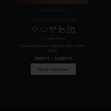
választhatók
ki
Füstölőfa szeletek
Tölgy füstölőfa szeletek
élénk barna
közepesen füstös, mogyorós, diós, enyhén
földes
3800
Ft
–
14000
Ft
Opciók választása