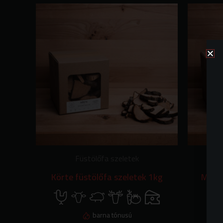
Füstölőfa szeletek
Körte füstölőfa szeletek 1kg
Meggy
barna tónusú
vö