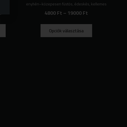
s
enyhén–közepesen füstös, édeskés, kellemes
t
4800
Ft
–
19000
Ft
Opciók választása