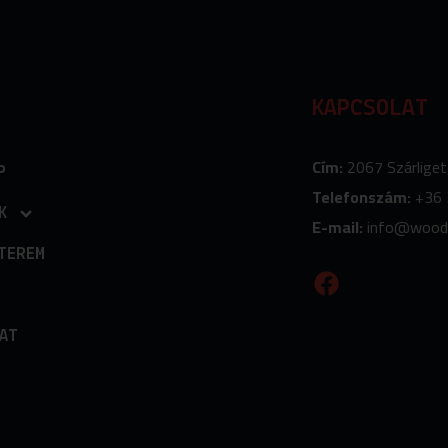
KAPCSOLAT
Cím:
2067 Szárliget
P
Telefonszám:
+36 
K
E-mail:
info
@wood
TEREM
F
a
c
e
AT
b
o
o
k