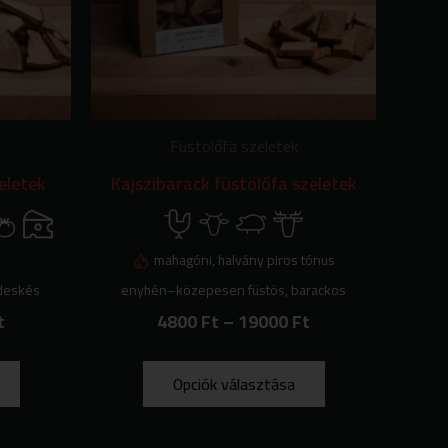
A
változatok
a
termékoldalon
választhatók
ki
Füstölőfa szeletek
eletek
Kajszibarack füstölőfa szeletek
mahagóni, halvány piros tónus
édeskés
enyhén–közepesen füstös, barackos
t
4800
Ft
–
19000
Ft
Opciók választása