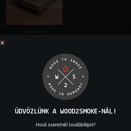
Kiegészítők
Hidegfüst generátor
9500
Ft
Kosárba teszem
ÜDVÖZLÜNK A WOOD2SMOKE-NÁL!
Hová szeretnél továbblépni?