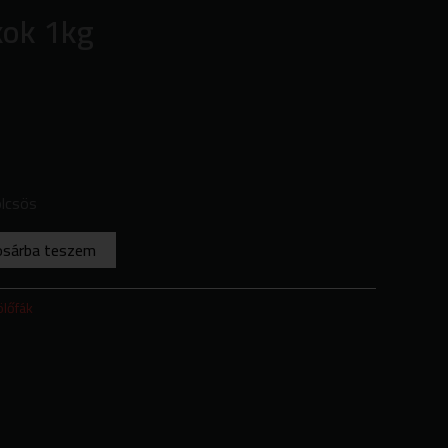
kok 1kg
lcsös
osárba teszem
ölőfák