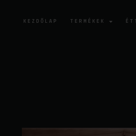
Ugrás
a
tartalomhoz
KEZDŐLAP
TERMÉKEK
ÉT