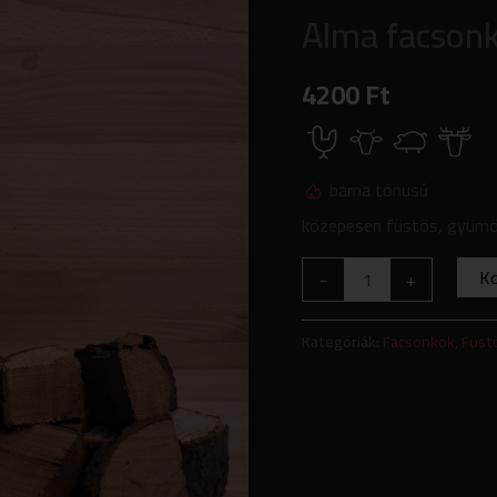
facsonkok
Alma facson
1kg
mennyiség
4200
Ft
barna tónusú
közepesen füstös, gyümö
K
-
+
Kategóriák:
Facsonkok
,
Füst