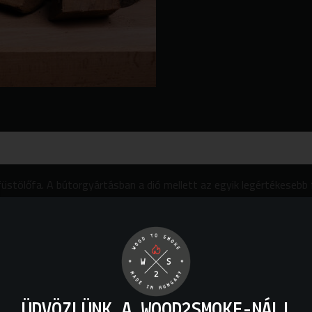
üstölőfa. A bútorgyártásban a dió mellett az egyik legértékesebb 
lt füstöt ad. A legtöbb húsfajta mellett zöldségekhez és sajtokho
ak, a saját variációk kipróbálása kifejezetten ajánlott.
ÜDVÖZLÜNK A WOOD2SMOKE-NÁL!