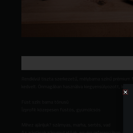
Leírás
További információk
Vélemények (0)
Rendkívül tiszta szerkezetű, mélybarna színű prémium f
kedvelt. Önmagában használva kiegyensúlyozott, letisztu
Füst szín: barna tónusú
Ízprofil: közepesen füstös, gyümölcsös
Mihez ajánljuk? szárnyas, marha, sertés, vad
Az ajánlások iránymutatóak, egyéni referenciákon alapuln