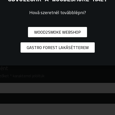
Hová szeretnél továbblépni?
WOOD2SMOKE WEBSHOP
GASTRO FOREST LAKÁSÉTTEREM
ként
ezőket
*
karakterrel jelöltük