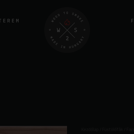
TEREM
Alma
Kezdőlap
/
Füstölőfák
/
Fac