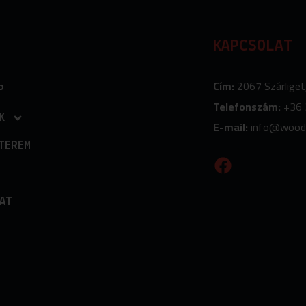
KAPCSOLAT
Cím:
2067 Szárliget
P
Telefonszám:
+36 
K
E-mail:
info
@wood
TEREM
F
a
c
e
AT
b
o
o
k