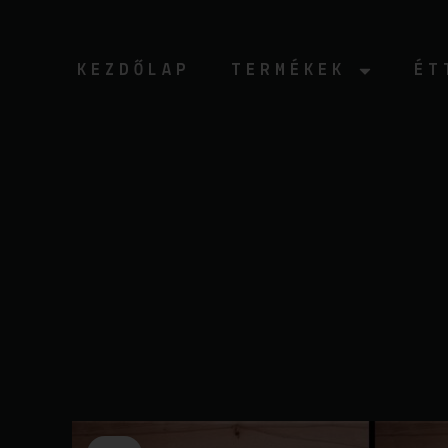
Ugrás
a
tartalomhoz
KEZDŐLAP
TERMÉKEK
ÉT