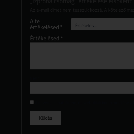
„Ízpróba csomag” értékelése elsőként
Az e-mail címet nem tesszük közzé.
A kötelező m
A te
értékelésed
*
Értékelésed
*
Név
*
A nevem, e-mail címem, és weboldalcímem mentése a