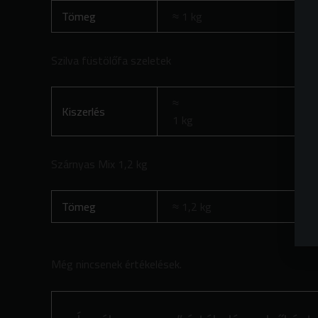
Tömeg
1 kg
Szilva füstölőfa szeletek
Kiszerlés
1 kg
Szárnyas Mix 1,2 kg
Tömeg
1,2 kg
Még nincsenek értékelések.