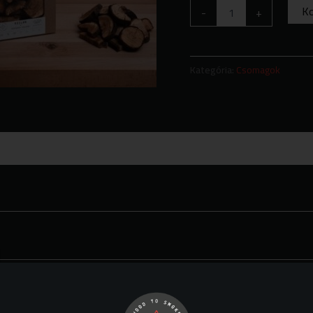
K
-
+
Kategória:
Csomagok