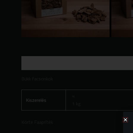
További információk
Vélemények (0)
Bükk facsonkok
Kiszerelés
1 kg
Körte Faapríték