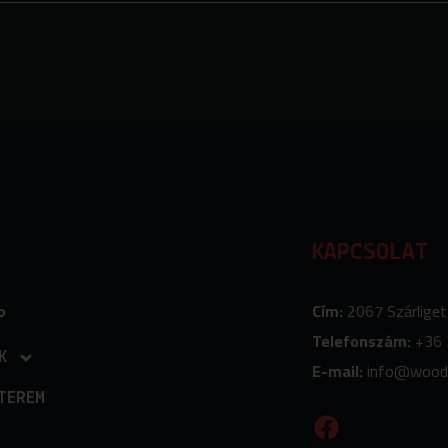
KAPCSOLAT
Cím:
2067 Szárliget
P
Telefonszám:
+36 
K
E-mail:
info
@wood
TEREM
F
a