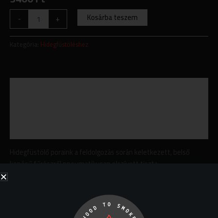
Kosárba teszem
-
+
Kategória:
Hidegfüstöléshez
Leírás
További információk
Vélemények (0)
Hidegfüstölő poraink a feldolgozás során keletkezett, belső
kenésű fűrészről pneumatikusan elszívott tiszta,
szennyezőanyag-mentes fűrészporok. Méretükből adódóan
kiválóan használhatók hidegfüst generátorunkhoz, vagy
hagyományos füstöléshez a bükkfa 0-3 mm aprítékra szórva,
extra ízhatás elérése érdekében. Az általunk forgalmazott