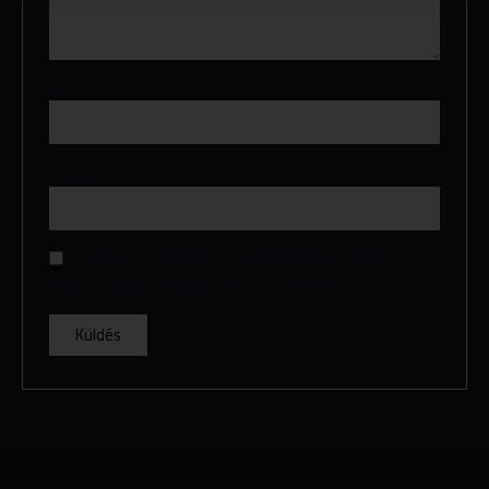
Név
*
E-mail
*
A nevem, e-mail címem, és weboldalcímem mentése a
böngészőben a következő hozzászólásomhoz.