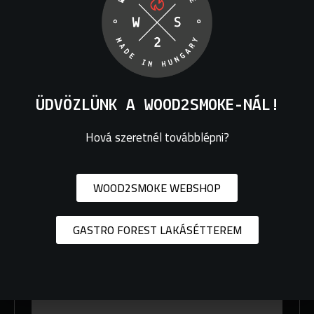
hidegfüst generátor egy töltésre kb. 1000 ml port fogad, amely
6-8 óra füstölésre elegendő.
Tömeg
0,3 kg
ÜDVÖZLÜNK A WOOD2SMOKE-NÁL!
Még nincsenek értékelések.
Hová szeretnél továbblépni?
„Kajszibarack Fűrészpor Hidegfüstöléshez
1000 ml” értékelése elsőként
WOOD2SMOKE WEBSHOP
Az e-mail címet nem tesszük közzé.
A kötelező mezőket
*
karakterrel jelöltük
GASTRO FOREST LAKÁSÉTTEREM
A te
értékelésed
*
Értékelésed
*