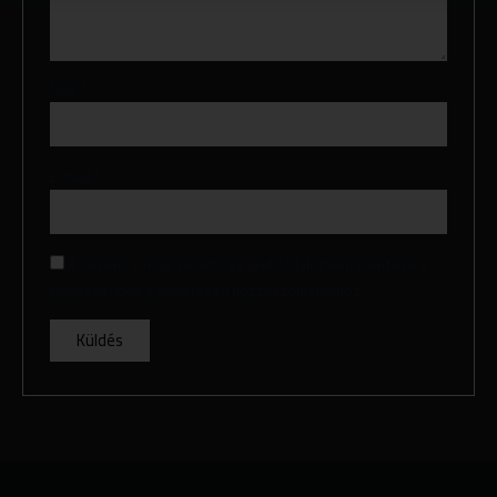
Név
*
E-mail
*
A nevem, e-mail címem, és weboldalcímem mentése a
böngészőben a következő hozzászólásomhoz.