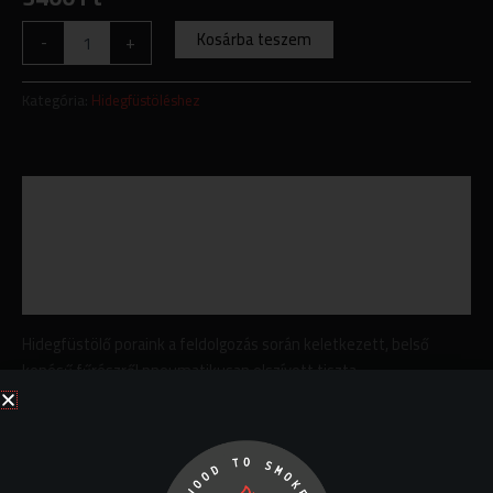
Kosárba teszem
-
+
Kategória:
Hidegfüstöléshez
Leírás
További információk
Vélemények (0)
Hidegfüstölő poraink a feldolgozás során keletkezett, belső
kenésű fűrészről pneumatikusan elszívott tiszta,
szennyezőanyag-mentes fűrészporok. Méretükből adódóan
kiválóan használhatók hidegfüst generátorunkhoz, vagy
hagyományos füstöléshez a bükkfa 0-3 mm aprítékra szórva,
extra ízhatás elérése érdekében. Az általunk forgalmazott