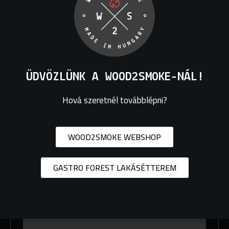
hidegfüst generátor egy töltésre kb. 1000 ml port fogad, amely
6-8 óra füstölésre elegendő.
Tömeg
0,3 kg
ÜDVÖZLÜNK A WOOD2SMOKE-NÁL!
Még nincsenek értékelések.
Hová szeretnél továbblépni?
„Szilva Fűrészpor Hidegfüstöléshez 1000
ml” értékelése elsőként
WOOD2SMOKE WEBSHOP
Az e-mail címet nem tesszük közzé.
A kötelező mezőket
*
karakterrel jelöltük
GASTRO FOREST LAKÁSÉTTEREM
A te
értékelésed
*
Értékelésed
*