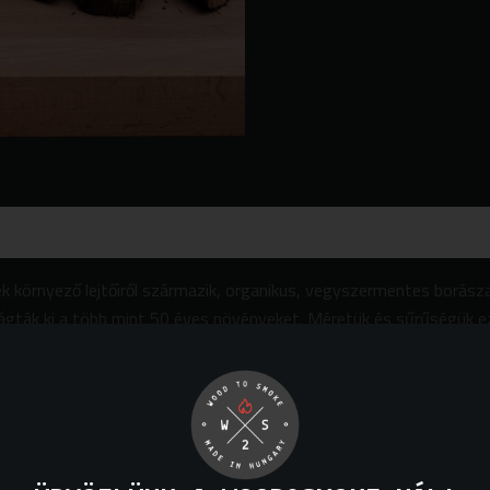
k környező lejtőiről származik, organikus, vegyszermentes borásza
vágták ki a több mint 50 éves növényeket. Méretük és sűrűségük ezt
csához ajánlunk.