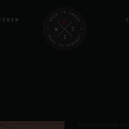
TEREM
Szőlőtőke
Kezdőlap
/
Füstölőfák
/
Fac