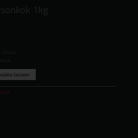
csonkok 1kg
a tónusú
anyar
osárba teszem
ölőfák