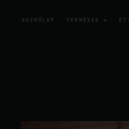
Ugrás
a
tartalomhoz
KEZDŐLAP
TERMÉKEK
ÉT