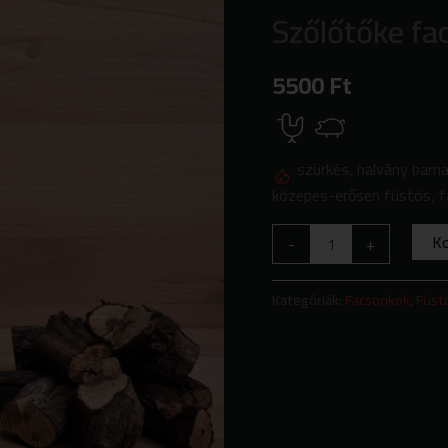
facsonkok
Szőlőtőke fa
1kg
mennyiség
5500
Ft
szürkés, halvány barn
közepes-erősen füstös, f
K
-
+
Kategóriák:
Facsonkok
,
Füst