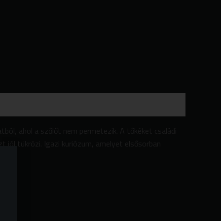
tból, ahol a szőlőt nem permetezik. A tőkéket családi
 jól tükrözi. Igazi kuriózum, amelyet elsősorban