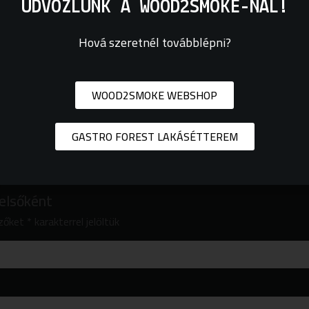
ÜDVÖZLÜNK A WOOD2SMOKE-NÁL!
ak, a saját variációk kipróbálása kifejezetten ajánlott.
Hová szeretnél továbblépni?
WOOD2SMOKE WEBSHOP
GASTRO FOREST LAKÁSÉTTEREM
 elsőként
ezőket
*
karakterrel jelöltük