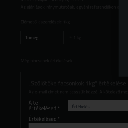
Az ajánlások iránymutatóak, egyéni referenciákon alapuln
Elérhető kiszerelések: 1kg
Tömeg
1 kg
Még nincsenek értékelések.
„Szőlőtőke facsonkok 1kg” értékelése
Az e-mail címet nem tesszük közzé.
A kötelező m
A te
értékelésed
*
Értékelésed
*