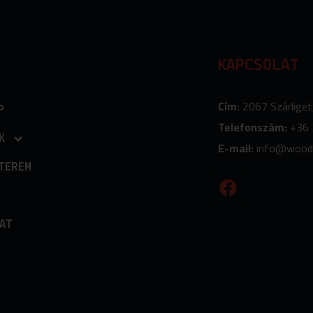
KAPCSOLAT
Cím:
2067 Szárliget
P
Telefonszám:
+36 
K
E-mail:
info
@wood
TEREM
F
a
c
e
AT
b
o
o
k