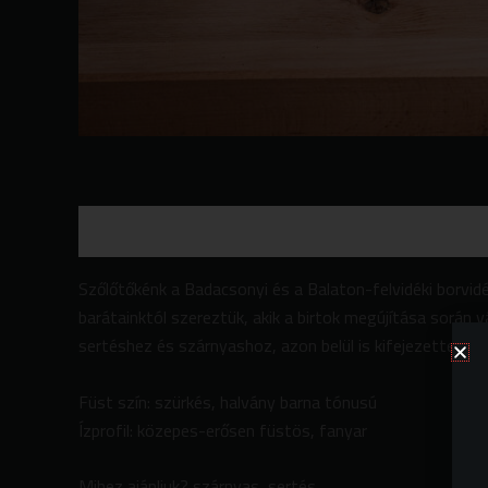
Leírás
További információk
Vélemények (0)
Szőlőtőkénk a Badacsonyi és a Balaton-felvidéki borvidé
barátainktól szereztük, akik a birtok megújítása során 
sertéshez és szárnyashoz, azon belül is kifejezetten ka
Füst szín: szürkés, halvány barna tónusú
Ízprofil: közepes-erősen füstös, fanyar
Mihez ajánljuk? szárnyas, sertés