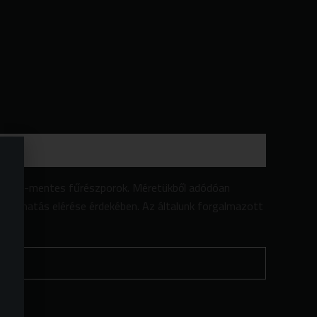
zőanyag-mentes fűrészporok. Méretükből adódóan
a ízhatás elérése érdekében. Az általunk forgalmazott