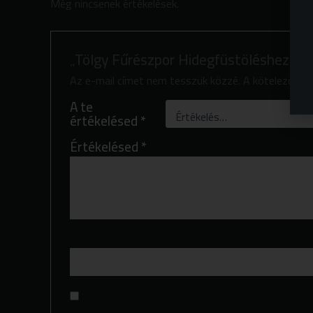
Még nincsenek értékelések.
„Tölgy Fűrészpor Hidegfüstöléshez 10
Az e-mail címet nem tesszük közzé.
A kötelező m
A te
értékelésed
*
Értékelésed
*
Név
*
A nevem, e-mail címem, és weboldalcímem mentése a