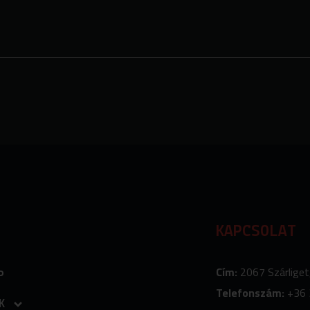
KAPCSOLAT
Cím:
2067 Szárliget
P
Telefonszám:
+36 
K