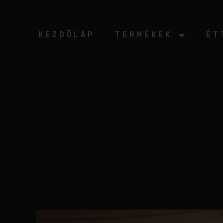
Ugrás
a
tartalomhoz
KEZDŐLAP
TERMÉKEK
ÉT