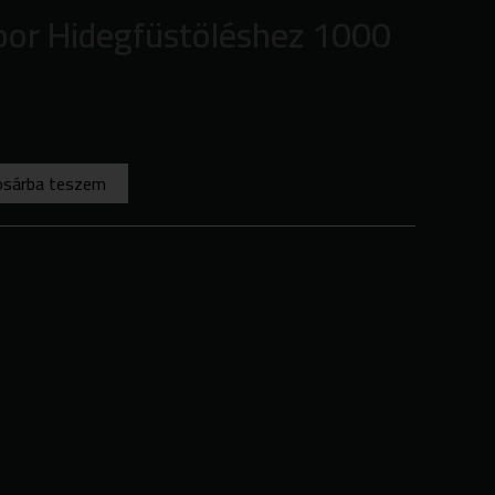
por Hidegfüstöléshez 1000
osárba teszem