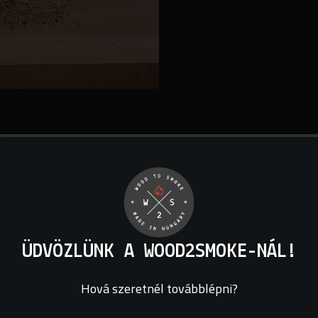
 belső kenésű fűrészről pneumatikusan elszívott tiszta, szennye
 hagyományos füstöléshez a bükkfa 0-3 mm aprítékra szórva, extr
d, amely 6-8 óra füstölésre elegendő.
ÜDVÖZLÜNK A WOOD2SMOKE-NÁL!
Hová szeretnél továbblépni?