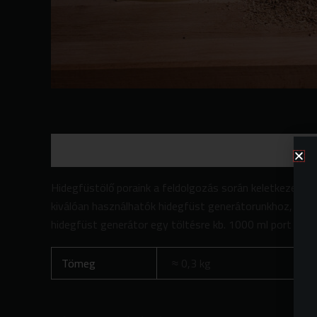
Leírás
További információk
Vélemények (0)
Hidegfüstölő poraink a feldolgozás során keletkezett,
kiválóan használhatók hidegfüst generátorunkhoz, vagy
hidegfüst generátor egy töltésre kb. 1000 ml port foga
Tömeg
0,3 kg