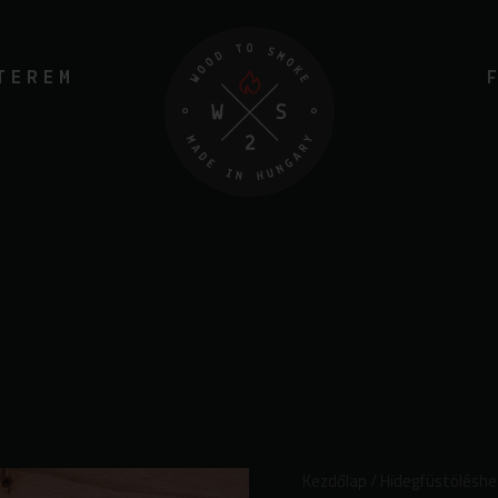
TEREM
Tölgy
Kezdőlap
/
Hidegfüstöléshe