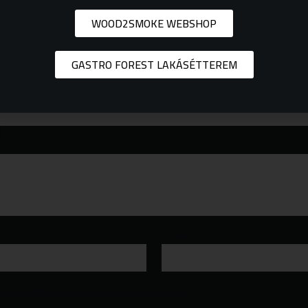
WOOD2SMOKE WEBSHOP
00 ml” értékelése elsőként
GASTRO FOREST LAKÁSÉTTEREM
ezőket
*
karakterrel jelöltük
E-mail
*
 böngészőben a következő hozzászólásomhoz.